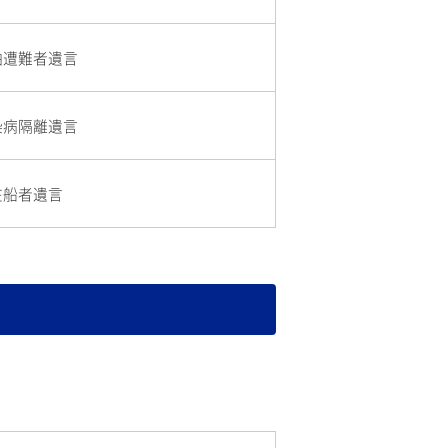
舶遭難者遺言
染病隔離遺言
在船者遺言