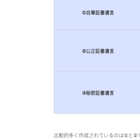
①自筆証書遺言
②公正証書遺言
③秘密証書遺言
比較的多く作成されているのは①と②