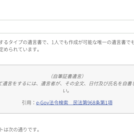
するタイプの遺言書で、1人でも作成が可能な唯一の遺言書で
定められています。
（自筆証書遺言）
て遺言をするには、遺言者が、その全文、日付及び氏名を自書
い。
引用：
e-Gov法令検索 民法第968条第1項
トは次の通りです。