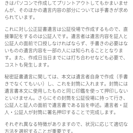
きはパソコンで作成してプリントアウトしてもかまいませ
んが、そのほかの遺言内容の部分については手書きが求め
られています。
これに対し公正証書遺言は公証役場で作成するもので、直
接筆記をするのは公証人です。遺言者は遺言内容を証人と
公証人の面前で口授しなければならず、手書きの必要はな
いものの遺言内容を一部の人には知られることとなりま
す。また、作成日当日までには打ち合わせなども必要で、
コストも発生します。
秘密証書遺言に関しては、本文は遺言者自身で作成（手書
きでなくてもいい）し、これを封筒に入れます。封筒には
遺言書本文に使用したものと同じ印鑑を使って押印しない
といけません。さらにその封筒を公証役場に持って行き、
公証人と証人の面前で遺言書である旨を申述。遺言者・証
人・公証人が封筒に署名押印することで完成します。
それぞれ異なる特徴がありますので、状況に応じて適切な
方法を選択することが重要です。